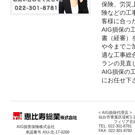
保険、労災
険などの工
客様に合っ
AIG損保
書（経審）
や今までご
適な工事総
ランの見直
AIG損保
にお任せ下
< AIG損保代理店 >
仙台市青葉区堤町1-10
フィリア北仙
TEL: 022-301-8781
AIG損害保険株式会社
FAX: 022-301-8782
承認番号 AIU-北-17-0268